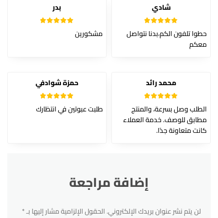
شادي
بدر
تم
5
تم التقييم
حطوا تلفون الكم،بدنا نتواصل
مشكورين
الت
من 5
قي
معكم
يم
1
م
ن
5
محمد رائد
حمزة شوادفي
5
تم التقييم
5
تم التقييم
الطلب وصل بسرعة، والمنتج
طلبت عبوتين في انتظارك
من 5
من 5
مطابق للوصف. خدمة العملاء
كانت متعاونة جدًا.
إضافة مراجعة
لن يتم نشر عنوان بريدك الإلكتروني.
الحقول الإلزامية مشار إليها بـ
*