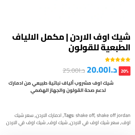
شيك اوف الاردن | مكمل الالياف
الطبعية للقولون
د.ا
20.00
4
تم التقييم
د.ا
25.00
من
4.00
بـ
20%
5 بناءً على
تقييم
شيك اوف مشروب ألياف نباتية طبيعي من ادمارك
عملاء
لدعم صحة القولون والجهاز الهضمي
shake off jordan
,
shake off
Tags:
,
ادمارك الاردن
,
سعر شيك
اوف
,
سعر شيك اوف في الاردن
,
شيك اوف
,
شيك اوف في الاردن