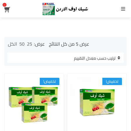
0
القائمة
تم
عرض ⁦5⁩ من كل النتائج
عرض:
25
50
الكل
الفرز
حسب
متوسط
التقييم
تخفيض!
تخفيض!