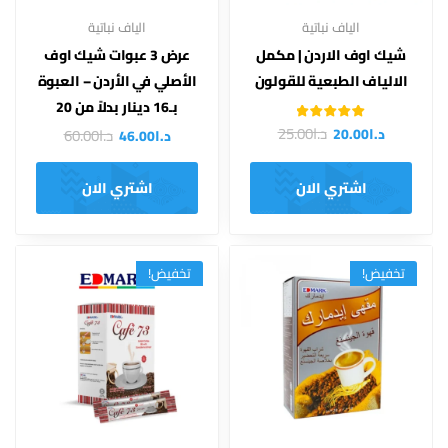
الياف نباتية
الياف نباتية
شيك اوف الاردن | مكمل
عرض 3 عبوات شيك اوف
الالياف الطبعية للقولون
الأصلي في الأردن – العبوة
بـ16 دينار بدلاً من 20
تم التقييم
د.ا
25.00
د.ا
20.00
د.ا
60.00
د.ا
46.00
من 5
4.00
اشتري الان
اشتري الان
تخفيض!
تخفيض!