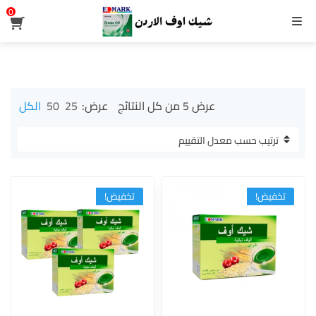
0
القائمة
تم
عرض ⁦5⁩ من كل النتائج
عرض:
25
50
الكل
الفرز
حسب
متوسط
التقييم
تخفيض!
تخفيض!