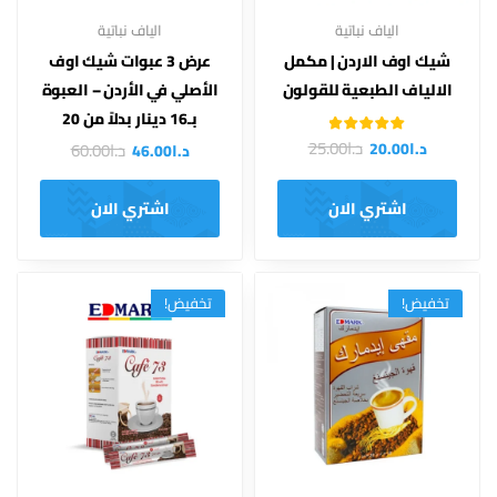
الياف نباتية
الياف نباتية
شيك اوف الاردن | مكمل
عرض 3 عبوات شيك اوف
الالياف الطبعية للقولون
الأصلي في الأردن – العبوة
بـ16 دينار بدلاً من 20
تم التقييم
د.ا
25.00
د.ا
20.00
د.ا
60.00
د.ا
46.00
من 5
4.00
اشتري الان
اشتري الان
تخفيض!
تخفيض!